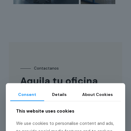
⸻
Contactanos
Aquila tu oficina
ya!!
Consent
Details
About Cookies
This website uses cookies
We use cookies to personalise content and ads,